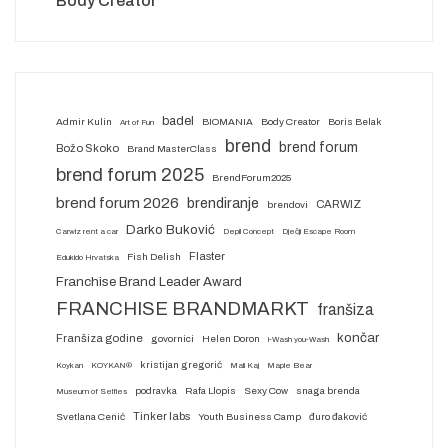
Body Creator
badel
Admir Kulin
BIOMANIA
Body Creator
Boris Belak
Art of Fun
brend
brend forum
Božo Skoko
Brand MasterClass
brend forum 2025
BrendForum2025
brend forum 2026
brendiranje
CARWIZ
brendovi
Darko Buković
Carwiz rent a car
Depil Concept
Dječji Escape Room
Flaster
Fish Delish
Edukido Hrvatska
Franchise Brand Leader Award
FRANCHISE BRANDMARKT
franšiza
končar
Franšiza godine
govornici
Helen Doron
i-Wash you-Wash
kristijan gregorić
Koykan
KOYKAN®
Mali Kaj
Maple Bear
podravka
Rafa Llopis
Sexy Cow
snaga brenda
Museum of Selfies
Tinker labs
Svetlana Cenić
Youth Business Camp
đuro đaković