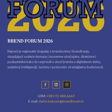
BREND FORUM 2026
Najveći je regionalni događaj o brendovima i brendiranju,
okupljajući vodeće domaće i inozemne stručnjake, direktore i
poduzetnike kako bi raspravili o ulozi brenda u digitalnom dobu,
umjetnoj inteligenciji, turizmu i poslovnim strategijama budućnosti.
GSM:
+385 91 484 6663
E-mail:
darko.bukovic@brendforum.hr