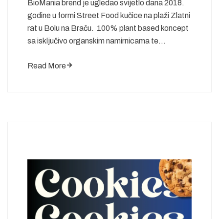
BioMania brend je ugledao svijetlo dana 2018.
godine u formi Street Food kučice na plaži Zlatni
rat u Bolu na Braču. 100% plant based koncept
sa isključivo organskim namirnicama te…
Read More