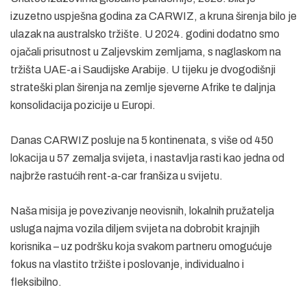
izuzetno uspješna godina za CARWIZ, a kruna širenja bilo je
ulazak na australsko tržište. U 2024. godini dodatno smo
ojačali prisutnost u Zaljevskim zemljama, s naglaskom na
tržišta UAE-a i Saudijske Arabije. U tijeku je dvogodišnji
strateški plan širenja na zemlje sjeverne Afrike te daljnja
konsolidacija pozicije u Europi.
Danas CARWIZ posluje na 5 kontinenata, s više od 450
lokacija u 57 zemalja svijeta, i nastavlja rasti kao jedna od
najbrže rastućih rent-a-car franšiza u svijetu.
Naša misija je povezivanje neovisnih, lokalnih pružatelja
usluga najma vozila diljem svijeta na dobrobit krajnjih
korisnika – uz podršku koja svakom partneru omogućuje
fokus na vlastito tržište i poslovanje, individualno i
fleksibilno.