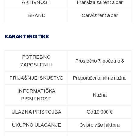
AKTIVNOST
Franšiza za rent a car
BRAND
Carwiz rent a car
KARAKTERISTIKE
POTREBNO
Prosječno 7, početno 3
ZAPOSLENIH
PRIJAŠNJE ISKUSTVO
Preporučeno, ali ne nužno
INFORMATIČKA
Nužna
PISMENOST
ULAZNA PRISTOJBA
Od 10 000 €
UKUPNO ULAGANJE
Ovisi o više faktora