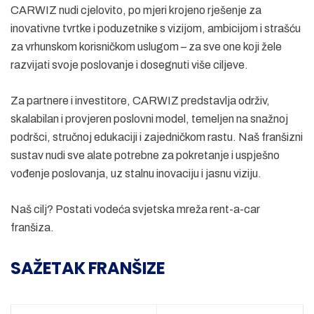
CARWIZ nudi cjelovito, po mjeri krojeno rješenje za
inovativne tvrtke i poduzetnike s vizijom, ambicijom i strašću
za vrhunskom korisničkom uslugom – za sve one koji žele
razvijati svoje poslovanje i dosegnuti više ciljeve.
Za partnere i investitore, CARWIZ predstavlja održiv,
skalabilan i provjeren poslovni model, temeljen na snažnoj
podršci, stručnoj edukaciji i zajedničkom rastu. Naš franšizni
sustav nudi sve alate potrebne za pokretanje i uspješno
vođenje poslovanja, uz stalnu inovaciju i jasnu viziju.
Naš cilj? Postati vodeća svjetska mreža rent-a-car
franšiza.
SAŽETAK FRANŠIZE