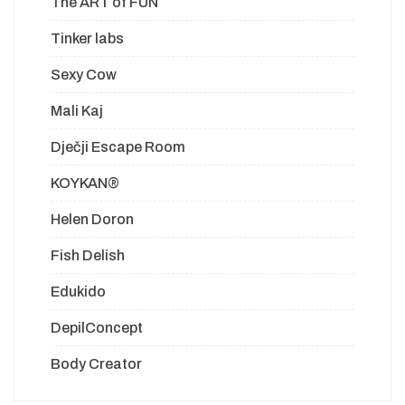
The ART of FUN
Tinker labs
Sexy Cow
Mali Kaj
Dječji Escape Room
KOYKAN®
Helen Doron
Fish Delish
Edukido
DepilConcept
Body Creator