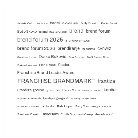
badel
Admir Kulin
BIOMANIA
Body Creator
Boris Belak
Art of Fun
brend
brend forum
Božo Skoko
Brand MasterClass
brend forum 2025
BrendForum2025
brend forum 2026
brendiranje
CARWIZ
brendovi
Darko Buković
Carwiz rent a car
Depil Concept
Dječji Escape Room
Flaster
Fish Delish
Edukido Hrvatska
Franchise Brand Leader Award
FRANCHISE BRANDMARKT
franšiza
končar
Franšiza godine
govornici
Helen Doron
i-Wash you-Wash
kristijan gregorić
Koykan
KOYKAN®
Mali Kaj
Maple Bear
podravka
Rafa Llopis
Sexy Cow
snaga brenda
Museum of Selfies
Tinker labs
Svetlana Cenić
Youth Business Camp
đuro đaković