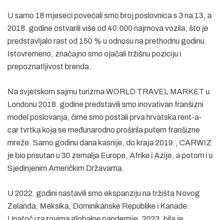
U samo 18 mjeseci povećali smo broj poslovnica s 3 na 13, a
2018. godine ostvarili više od 40.000 najmova vozila, što je
predstavljalo rast od 150 % u odnosu na prethodnu godinu.
Istovremeno, značajno smo ojačali tržišnu poziciju i
prepoznatljivost brenda.
Na svjetskom sajmu turizma WORLD TRAVEL MARKET u
Londonu 2018. godine predstavili smo inovativan franšizni
model poslovanja, čime smo postali prva hrvatska rent-a-
car tvrtka koja se međunarodno proširila putem franšizne
mreže. Samo godinu dana kasnije, do kraja 2019., CARWIZ
je bio prisutan u 30 zemalja Europe, Afrike i Azije, a potom i u
Sjedinjenim Američkim Državama.
U 2022. godini nastavili smo ekspanziju na tržišta Novog
Zelanda, Meksika, Dominikanske Republike i Kanade.
Unatoč izazovima globalne pandemije, 2023. bila je