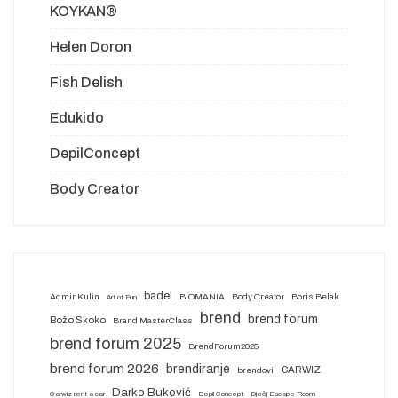
KOYKAN®
Helen Doron
Fish Delish
Edukido
DepilConcept
Body Creator
badel
Admir Kulin
BIOMANIA
Body Creator
Boris Belak
Art of Fun
brend
brend forum
Božo Skoko
Brand MasterClass
brend forum 2025
BrendForum2025
brend forum 2026
brendiranje
CARWIZ
brendovi
Darko Buković
Carwiz rent a car
Depil Concept
Dječji Escape Room