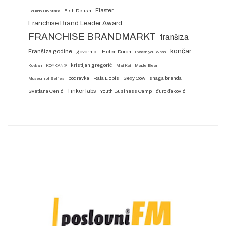
Flaster
Fish Delish
Edukido Hrvatska
Franchise Brand Leader Award
FRANCHISE BRANDMARKT
franšiza
končar
Franšiza godine
govornici
Helen Doron
i-Wash you-Wash
kristijan gregorić
Koykan
KOYKAN®
Mali Kaj
Maple Bear
podravka
Rafa Llopis
Sexy Cow
snaga brenda
Museum of Selfies
Tinker labs
Svetlana Cenić
Youth Business Camp
đuro đaković