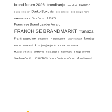
brend forum 2026
brendiranje
CARWIZ
brendovi
Darko Buković
Carwiz rent a car
Depil Concept
Dječji Escape Room
Flaster
Fish Delish
Edukido Hrvatska
Franchise Brand Leader Award
FRANCHISE BRANDMARKT
franšiza
končar
Franšiza godine
govornici
Helen Doron
i-Wash you-Wash
kristijan gregorić
Koykan
KOYKAN®
Mali Kaj
Maple Bear
podravka
Rafa Llopis
Sexy Cow
snaga brenda
Museum of Selfies
Tinker labs
Svetlana Cenić
Youth Business Camp
đuro đaković