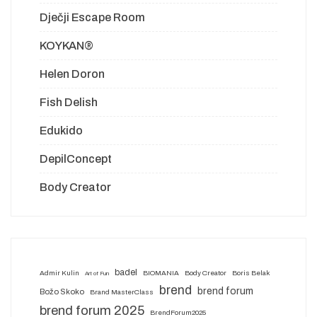
Dječji Escape Room
KOYKAN®
Helen Doron
Fish Delish
Edukido
DepilConcept
Body Creator
badel
Admir Kulin
BIOMANIA
Body Creator
Boris Belak
Art of Fun
brend
brend forum
Božo Skoko
Brand MasterClass
brend forum 2025
BrendForum2025