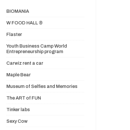
BIOMANIA
W FOOD HALL ®
Flaster
Youth Business Camp World
Entrepreneurship program
Carwiz rent a car
Maple Bear
Museum of Selfies and Memories
The ART of FUN
Tinker labs
Sexy Cow