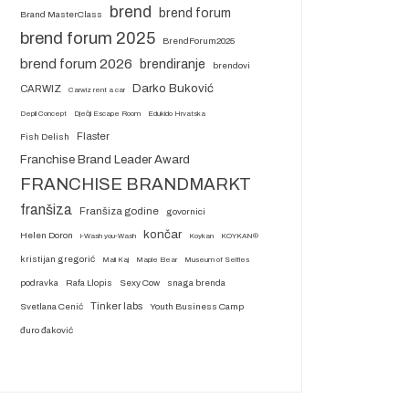
brend
brend forum
Brand MasterClass
brend forum 2025
BrendForum2025
brend forum 2026
brendiranje
brendovi
Darko Buković
CARWIZ
Carwiz rent a car
Depil Concept
Dječji Escape Room
Edukido Hrvatska
Flaster
Fish Delish
Franchise Brand Leader Award
FRANCHISE BRANDMARKT
franšiza
Franšiza godine
govornici
končar
Helen Doron
i-Wash you-Wash
Koykan
KOYKAN®
kristijan gregorić
Mali Kaj
Maple Bear
Museum of Selfies
podravka
Rafa Llopis
Sexy Cow
snaga brenda
Tinker labs
Svetlana Cenić
Youth Business Camp
đuro đaković