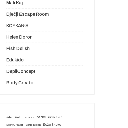
Mali Kaj
Dječji Escape Room
KOYKAN®
Helen Doron
Fish Delish
Edukido
DepilConcept
Body Creator
badel
Admir Kulin
BIOMANIA
Art of Fun
Božo Skoko
Body Creator
Boris Belak