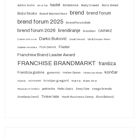
badel
Admir Kulin
BIOMANIA
Body Creator
Boris Belak
Art of Fun
brend
brend forum
Božo Skoko
Brand MasterClass
brend forum 2025
BrendForum2025
brend forum 2026
brendiranje
CARWIZ
brendovi
Darko Buković
Carwiz rent a car
Depil Concept
Dječji Escape Room
Flaster
Fish Delish
Edukido Hrvatska
Franchise Brand Leader Award
FRANCHISE BRANDMARKT
franšiza
končar
Franšiza godine
govornici
Helen Doron
i-Wash you-Wash
kristijan gregorić
Koykan
KOYKAN®
Mali Kaj
Maple Bear
podravka
Rafa Llopis
Sexy Cow
snaga brenda
Museum of Selfies
Tinker labs
Svetlana Cenić
Youth Business Camp
đuro đaković