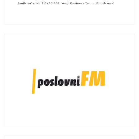
Tinker labs
Svetlana Cenić
Youth Business Camp
đuro đaković