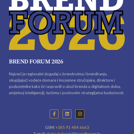
BREND FORUM 2026
Najveći je regionalni događaj o brendovima i brendiranju,
okupljajući vodeće domaće i inozemne stručnjake, direktore i
poduzetnike kako bi raspravili o ulozi brenda u digitalnom dobu,
umjetnoj inteligenciji, turizmu i poslovnim strategijama budućnosti.
GSM:
+385 91 484 6663
E-mail:
darko.bukovic@brendforum.hr