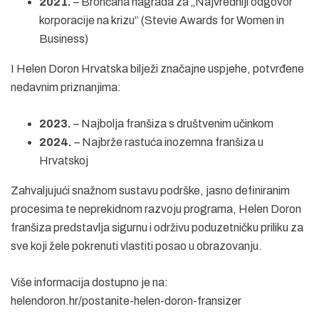
2021.
– Brončana nagrada za „Najvredniji odgovor
korporacije na krizu” (Stevie Awards for Women in
Business)
I Helen Doron Hrvatska bilježi značajne uspjehe, potvrđene
nedavnim priznanjima:
2023.
– Najbolja franšiza s društvenim učinkom
2024.
– Najbrže rastuća inozemna franšiza u
Hrvatskoj
Zahvaljujući snažnom sustavu podrške, jasno definiranim
procesima te neprekidnom razvoju programa, Helen Doron
franšiza predstavlja sigurnu i održivu poduzetničku priliku za
sve koji žele pokrenuti vlastiti posao u obrazovanju.
Više informacija dostupno je na:
helendoron.hr/postanite-helen-doron-fransizer