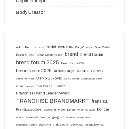
DepilConcept
Body Creator
badel
Admir Kulin
BIOMANIA
Body Creator
Boris Belak
Art of Fun
brend
brend forum
Božo Skoko
Brand MasterClass
brend forum 2025
BrendForum2025
brend forum 2026
brendiranje
CARWIZ
brendovi
Darko Buković
Carwiz rent a car
Depil Concept
Dječji Escape Room
Flaster
Fish Delish
Edukido Hrvatska
Franchise Brand Leader Award
FRANCHISE BRANDMARKT
franšiza
končar
Franšiza godine
govornici
Helen Doron
i-Wash you-Wash
kristijan gregorić
Koykan
KOYKAN®
Mali Kaj
Maple Bear
podravka
Rafa Llopis
Sexy Cow
snaga brenda
Museum of Selfies