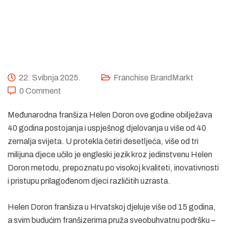
22. Svibnja 2025.
Franchise BrandMarkt
0 Comment
Međunarodna franšiza Helen Doron ove godine obilježava
40 godina postojanja i uspješnog djelovanja u više od 40
zemalja svijeta. U protekla četiri desetljeća, više od tri
milijuna djece učilo je engleski jezik kroz jedinstvenu Helen
Doron metodu, prepoznatu po visokoj kvaliteti, inovativnosti
i pristupu prilagođenom djeci različitih uzrasta.
Helen Doron franšiza u Hrvatskoj djeluje više od 15 godina,
a svim budućim franšizerima pruža sveobuhvatnu podršku –