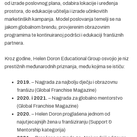
od izrade poslovnog plana, odabira lokacije i uređenja
prostora, do edukacije učitelja i izrade učinkovitih
marketinških kampanja. Model poslovanja temelji se na
jakom globalnom brendu, provjerenim obrazovnim
programima te kontinuiranoj podršci i edukaciji franšiznih
partnera.
Kroz godine, Helen Doron Educational Group osvojio je niz
prestižnih međunarodnih priznanja, među kojima se ističu:
2019.
– Nagrada za najbolju dječju i obrazovnu
franšizu (Global Franchise Magazine)
2020. i 2021.
– Nagrada za globalno mentorstvo
(Global Franchise Magazine)
2020.
– Helen Doron proglašena jednom od
najutjecajnijih žena u franšiziranju (Support &
Mentorship kategorija)