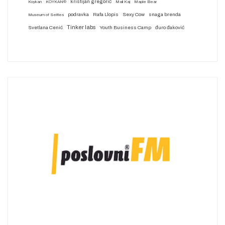
kristijan gregorić
Koykan
KOYKAN®
Mali Kaj
Maple Bear
podravka
Rafa Llopis
Sexy Cow
snaga brenda
Museum of Selfies
Tinker labs
Svetlana Cenić
Youth Business Camp
đuro đaković