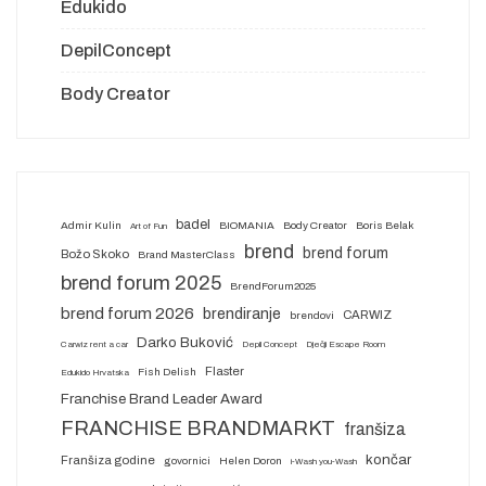
Edukido
DepilConcept
Body Creator
badel
Admir Kulin
BIOMANIA
Body Creator
Boris Belak
Art of Fun
brend
brend forum
Božo Skoko
Brand MasterClass
brend forum 2025
BrendForum2025
brend forum 2026
brendiranje
CARWIZ
brendovi
Darko Buković
Carwiz rent a car
Depil Concept
Dječji Escape Room
Flaster
Fish Delish
Edukido Hrvatska
Franchise Brand Leader Award
FRANCHISE BRANDMARKT
franšiza
končar
Franšiza godine
govornici
Helen Doron
i-Wash you-Wash