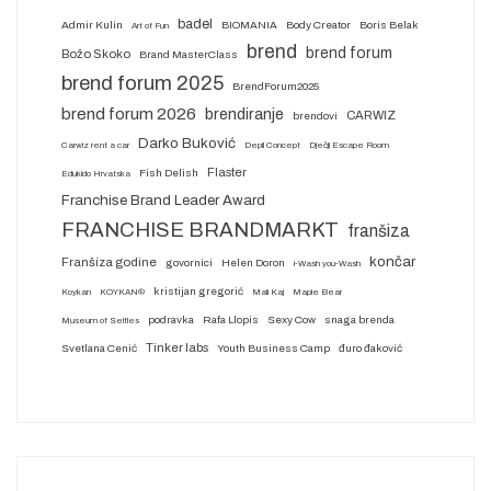
badel
Admir Kulin
BIOMANIA
Body Creator
Boris Belak
Art of Fun
brend
brend forum
Božo Skoko
Brand MasterClass
brend forum 2025
BrendForum2025
brend forum 2026
brendiranje
CARWIZ
brendovi
Darko Buković
Carwiz rent a car
Depil Concept
Dječji Escape Room
Flaster
Fish Delish
Edukido Hrvatska
Franchise Brand Leader Award
FRANCHISE BRANDMARKT
franšiza
končar
Franšiza godine
govornici
Helen Doron
i-Wash you-Wash
kristijan gregorić
Koykan
KOYKAN®
Mali Kaj
Maple Bear
podravka
Rafa Llopis
Sexy Cow
snaga brenda
Museum of Selfies
Tinker labs
Svetlana Cenić
Youth Business Camp
đuro đaković