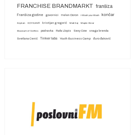
FRANCHISE BRANDMARKT
franšiza
končar
Franšiza godine
govornici
Helen Doron
i-Wash you-Wash
kristijan gregorić
Koykan
KOYKAN®
Mali Kaj
Maple Bear
podravka
Rafa Llopis
Sexy Cow
snaga brenda
Museum of Selfies
Tinker labs
Svetlana Cenić
Youth Business Camp
đuro đaković