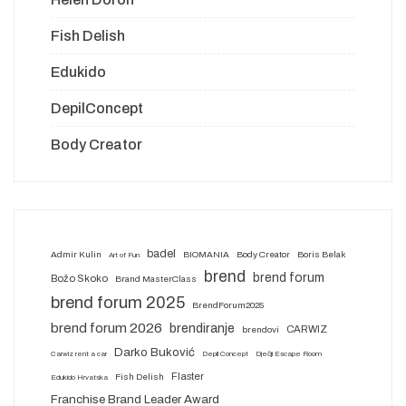
Fish Delish
Edukido
DepilConcept
Body Creator
badel
Admir Kulin
BIOMANIA
Body Creator
Boris Belak
Art of Fun
brend
brend forum
Božo Skoko
Brand MasterClass
brend forum 2025
BrendForum2025
brend forum 2026
brendiranje
CARWIZ
brendovi
Darko Buković
Carwiz rent a car
Depil Concept
Dječji Escape Room
Flaster
Fish Delish
Edukido Hrvatska
Franchise Brand Leader Award