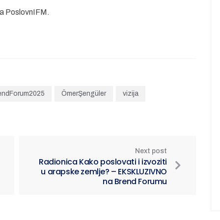
ana PoslovnIFM.
endForum2025
ÖmerŞengüler
vizija
Next post
Radionica Kako poslovati i izvoziti
u arapske zemlje? – EKSKLUZIVNO
na Brend Forumu