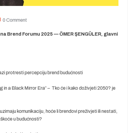
0 Comment
o na Brend Forumu 2025 — ÖMER ŞENGÜLER, glavni
azi protresti percepciju brend budućnosti
n a Black Mirror Era“ – Tko će i kako doživjeti 2050? je
uzimaju komunikaciju, hoće li brendovi preživjeti ili nestati,
teškoće u budućnosti?