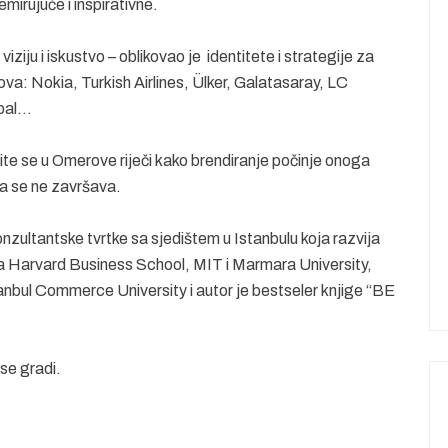
irujuće i inspirativne.
iziju i iskustvo – oblikovao je identitete i strategije za
ova: Nokia, Turkish Airlines, Ülker, Galatasaray, LC
kbal…
rite se u Omerove riječi kako brendiranje počinje onoga
da se ne završava.
nzultantske tvrtke sa sjedištem u Istanbulu koja razvija
na Harvard Business School, MIT i Marmara University,
tanbul Commerce University i autor je bestseler knjige “BE
se gradi.