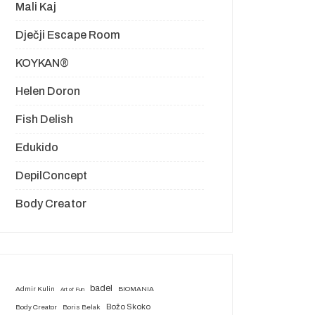
Mali Kaj
Dječji Escape Room
KOYKAN®
Helen Doron
Fish Delish
Edukido
DepilConcept
Body Creator
badel
Admir Kulin
BIOMANIA
Art of Fun
Božo Skoko
Body Creator
Boris Belak