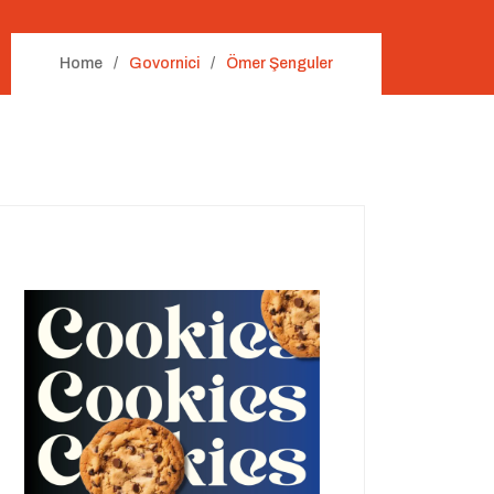
Home
Govornici
Ömer Şenguler