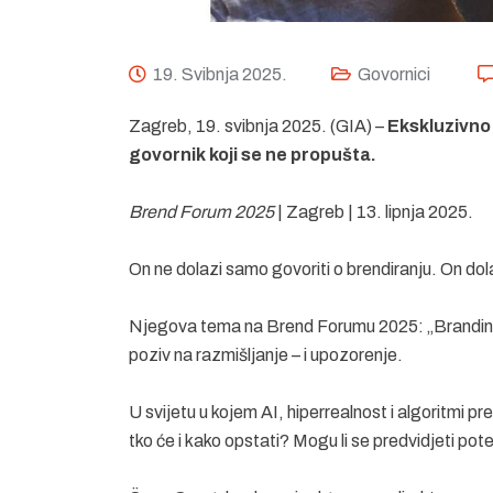
19. Svibnja 2025.
Govornici
Zagreb, 19. svibnja 2025. (GIA) –
Ekskluzivn
govornik koji se ne propušta.
Brend Forum 2025
| Zagreb | 13. lipnja 2025.
On ne dolazi samo govoriti o brendiranju. On dol
Njegova tema na Brend Forumu 2025: „Branding i
poziv na razmišljanje – i upozorenje.
U svijetu u kojem AI, hiperrealnost i algoritmi pre
tko će i kako opstati? Mogu li se predvidjeti po