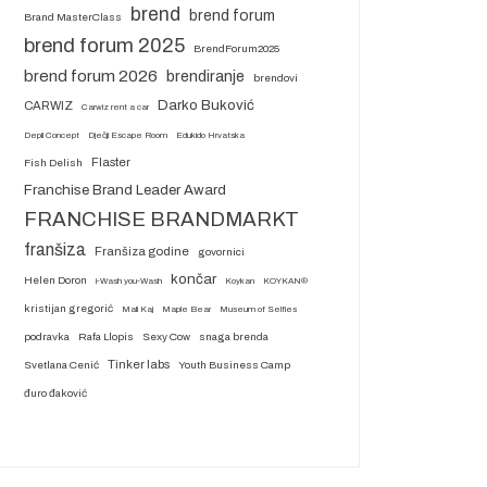
brend
brend forum
Brand MasterClass
brend forum 2025
BrendForum2025
brend forum 2026
brendiranje
brendovi
Darko Buković
CARWIZ
Carwiz rent a car
Depil Concept
Dječji Escape Room
Edukido Hrvatska
Flaster
Fish Delish
Franchise Brand Leader Award
FRANCHISE BRANDMARKT
franšiza
Franšiza godine
govornici
končar
Helen Doron
i-Wash you-Wash
Koykan
KOYKAN®
kristijan gregorić
Mali Kaj
Maple Bear
Museum of Selfies
podravka
Rafa Llopis
Sexy Cow
snaga brenda
Tinker labs
Svetlana Cenić
Youth Business Camp
đuro đaković