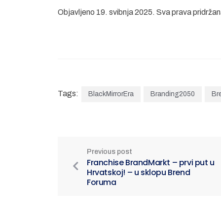
Objavljeno 19. svibnja 2025. Sva prava pridrž
Tags:
BlackMirrorEra
Branding2050
Br
Previous post
Franchise BrandMarkt – prvi put u
Hrvatskoj! – u sklopu Brend
Foruma