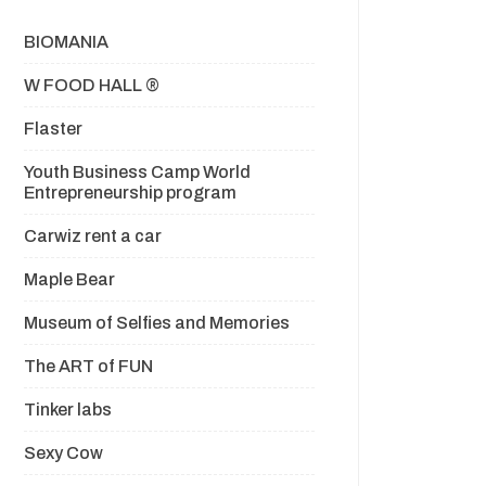
BIOMANIA
W FOOD HALL ®
Flaster
Youth Business Camp World
Entrepreneurship program
Carwiz rent a car
Maple Bear
Museum of Selfies and Memories
The ART of FUN
Tinker labs
Sexy Cow