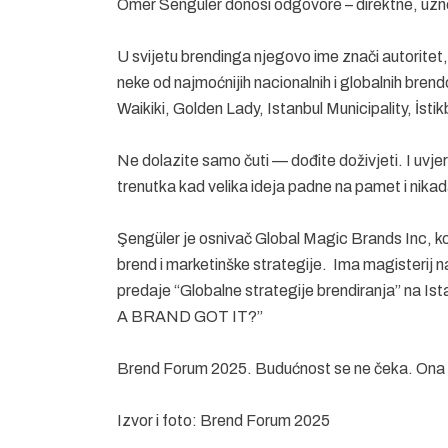
Ömer Senguler donosi odgovore – direktne, uznem
U svijetu brendinga njegovo ime znači autoritet, v
neke od najmoćnijih nacionalnih i globalnih brend
Waikiki, Golden Lady, Istanbul Municipality, İsti
Ne dolazite samo čuti — dođite doživjeti. I uvje
trenutka kad velika ideja padne na pamet i nika
Şengüler je osnivač Global Magic Brands Inc, ko
brend i marketinške strategije. Ima magisterij 
predaje “Globalne strategije brendiranja” na Is
A BRAND GOT ​​IT?”
Brend Forum 2025. Budućnost se ne čeka. Ona 
Izvor i foto: Brend Forum 2025