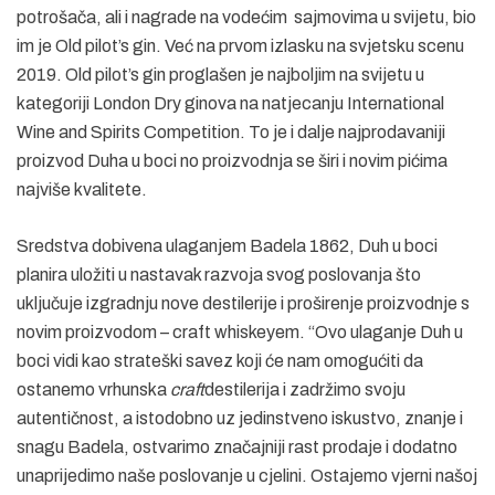
potrošača, ali i nagrade na vodećim sajmovima u svijetu, bio
im je Old pilot’s gin. Već na prvom izlasku na svjetsku scenu
2019. Old pilot’s gin proglašen je najboljim na svijetu u
kategoriji London Dry ginova na natjecanju International
Wine and Spirits Competition. To je i dalje najprodavaniji
proizvod Duha u boci no proizvodnja se širi i novim pićima
najviše kvalitete.
Sredstva dobivena ulaganjem Badela 1862, Duh u boci
planira uložiti u nastavak razvoja svog poslovanja što
uključuje izgradnju nove destilerije i proširenje proizvodnje s
novim proizvodom – craft whiskeyem. “Ovo ulaganje Duh u
boci vidi kao strateški savez koji će nam omogućiti da
ostanemo vrhunska
craft
destilerija i zadržimo svoju
autentičnost, a istodobno uz jedinstveno iskustvo, znanje i
snagu Badela, ostvarimo značajniji rast prodaje i dodatno
unaprijedimo naše poslovanje u cjelini. Ostajemo vjerni našoj