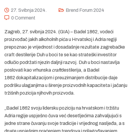
27. Svibnja 2024.
Brend Forum 2024
0 Comment
Zagreb, 27. svibnja 2024. (GIA) – Badel 1862, vodeći
proizvođač jakih alkoholnih pića u Hrvatskoj i Adria regiji
prepoznao je vrijednost i dosadašnje rezultate zagrebačke
craft destilerije Duh u boci te se kao strateški investitor
odlučio podržati njezin daljnji razvoj. Duh u boci nastavlja
poslovati kao vrhunska
craft
destilerija, a Badel
1862 dokapitalizacijom i preuzimanjem distribucije daje
podršku ulaganjima u širenje proizvodnih kapaciteta i jačanju
tržišnih pozicija njihovih proizvoda.
„Badel 1862 svoju lidersku poziciju na hrvatskom i tržištu
Adria regije uspješno čuva već desetljećima zahvaljujući s
jedne strane čuvanju svoje tradicije i vrijednog nasljeđa, a s
druge uspješnim praćenjem trendova i prilagođavanjem