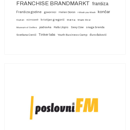
FRANCHISE BRANDMARKT
franšiza
končar
Franšiza godine
govornici
Helen Doron
i-Wash you-Wash
kristijan gregorić
Koykan
KOYKAN®
Mali Kaj
Maple Bear
podravka
Rafa Llopis
Sexy Cow
snaga brenda
Museum of Selfies
Tinker labs
Svetlana Cenić
Youth Business Camp
đuro đaković