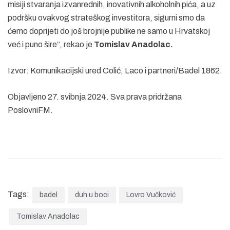
misiji stvaranja izvanrednih, inovativnih alkoholnih pića, a uz
podršku ovakvog strateškog investitora, sigurni smo da
ćemo doprijeti do još brojnije publike ne samo u Hrvatskoj
već i puno šire”, rekao je
Tomislav Anadolac.
Izvor: Komunikacijski ured Colić, Laco i partneri/Badel 1862.
Objavljeno 27. svibnja 2024. Sva prava pridržana
PoslovniFM.
Tags:
badel
duh u boci
Lovro Vučković
Tomislav Anadolac