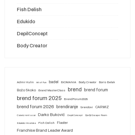
Fish Delish
Edukido
DepilConcept
Body Creator
badel
Admir Kulin
BIOMANIA
Body Creator
Boris Belak
Art of Fun
brend
brend forum
Božo Skoko
Brand MasterClass
brend forum 2025
BrendForum2025
brend forum 2026
brendiranje
CARWIZ
brendovi
Darko Buković
Carwiz rent a car
Depil Concept
Dječji Escape Room
Flaster
Fish Delish
Edukido Hrvatska
Franchise Brand Leader Award