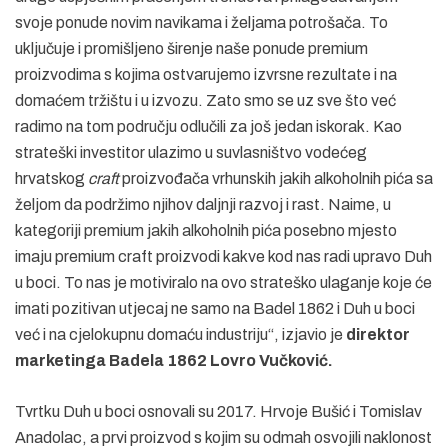
svoje ponude novim navikama i željama potrošača. To
uključuje i promišljeno širenje naše ponude premium
proizvodima s kojima ostvarujemo izvrsne rezultate i na
domaćem tržištu i u izvozu. Zato smo se uz sve što već
radimo na tom području odlučili za još jedan iskorak. Kao
strateški investitor ulazimo u suvlasništvo vodećeg
hrvatskog
craft
proizvođača vrhunskih jakih alkoholnih pića sa
željom da podržimo njihov daljnji razvoj i rast. Naime, u
kategoriji premium jakih alkoholnih pića posebno mjesto
imaju premium craft proizvodi kakve kod nas radi upravo Duh
u boci. To nas je motiviralo na ovo strateško ulaganje koje će
imati pozitivan utjecaj ne samo na Badel 1862 i Duh u boci
već i na cjelokupnu domaću industriju“, izjavio je
direktor
marketinga Badela 1862 Lovro Vučković.
Tvrtku Duh u boci osnovali su 2017. Hrvoje Bušić i Tomislav
Anadolac, a prvi proizvod s kojim su odmah osvojili naklonost