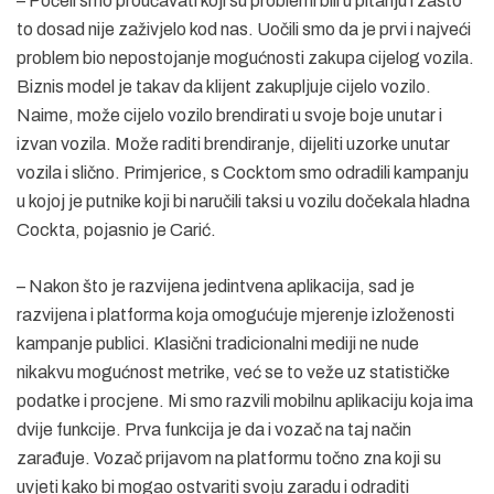
– Počeli smo proučavati koji su problemi bili u pitanju i zašto
to dosad nije zaživjelo kod nas. Uočili smo da je prvi i najveći
problem bio nepostojanje mogućnosti zakupa cijelog vozila.
Biznis model je takav da klijent zakupljuje cijelo vozilo.
Naime, može cijelo vozilo brendirati u svoje boje unutar i
izvan vozila. Može raditi brendiranje, dijeliti uzorke unutar
vozila i slično. Primjerice, s Cocktom smo odradili kampanju
u kojoj je putnike koji bi naručili taksi u vozilu dočekala hladna
Cockta, pojasnio je Carić.
– Nakon što je razvijena jedintvena aplikacija, sad je
razvijena i platforma koja omogućuje mjerenje izloženosti
kampanje publici. Klasični tradicionalni mediji ne nude
nikakvu mogućnost metrike, već se to veže uz statističke
podatke i procjene. Mi smo razvili mobilnu aplikaciju koja ima
dvije funkcije. Prva funkcija je da i vozač na taj način
zarađuje. Vozač prijavom na platformu točno zna koji su
uvjeti kako bi mogao ostvariti svoju zaradu i odraditi