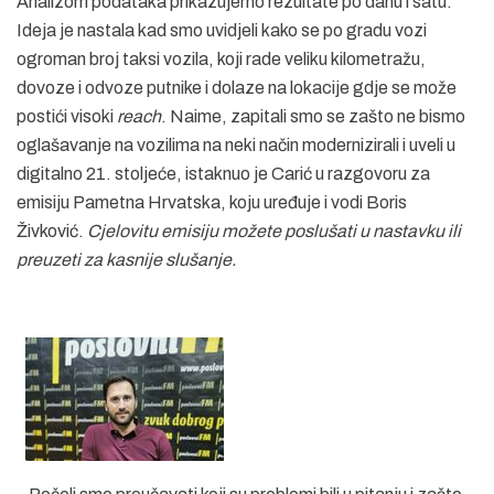
Analizom podataka prikazujemo rezultate po danu i satu.
Ideja je nastala kad smo uvidjeli kako se po gradu vozi
ogroman broj taksi vozila, koji rade veliku kilometražu,
dovoze i odvoze putnike i dolaze na lokacije gdje se može
postići visoki
reach
. Naime, zapitali smo se zašto ne bismo
oglašavanje na vozilima na neki način modernizirali i uveli u
digitalno 21. stoljeće, istaknuo je Carić u razgovoru za
emisiju Pametna Hrvatska, koju uređuje i vodi Boris
Živković.
Cjelovitu emisiju možete poslušati u nastavku ili
preuzeti za kasnije slušanje.