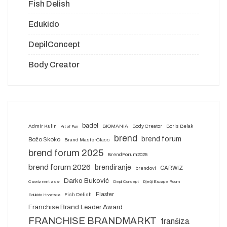
Fish Delish
Edukido
DepilConcept
Body Creator
badel
Admir Kulin
BIOMANIA
Body Creator
Boris Belak
Art of Fun
brend
brend forum
Božo Skoko
Brand MasterClass
brend forum 2025
BrendForum2025
brend forum 2026
brendiranje
CARWIZ
brendovi
Darko Buković
Carwiz rent a car
Depil Concept
Dječji Escape Room
Flaster
Fish Delish
Edukido Hrvatska
Franchise Brand Leader Award
FRANCHISE BRANDMARKT
franšiza