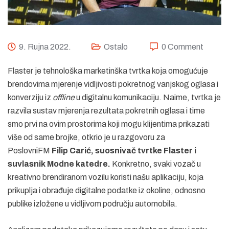
9. Rujna 2022.
Ostalo
0 Comment
Flaster je tehnološka marketinška tvrtka koja omogućuje
brendovima mjerenje vidljivosti pokretnog vanjskog oglasa i
konverziju iz
offline
u digitalnu komunikaciju. Naime, tvrtka je
razvila sustav mjerenja rezultata pokretnih oglasa i time
smo prvi na ovim prostorima koji mogu klijentima prikazati
više od same brojke, otkrio je u razgovoru za
PoslovniFM
Filip Carić, suosnivač tvrtke Flaster i
suvlasnik Modne katedre.
Konkretno, svaki vozač u
kreativno brendiranom vozilu koristi našu aplikaciju, koja
prikuplja i obrađuje digitalne podatke iz okoline, odnosno
publike izložene u vidljivom području automobila.