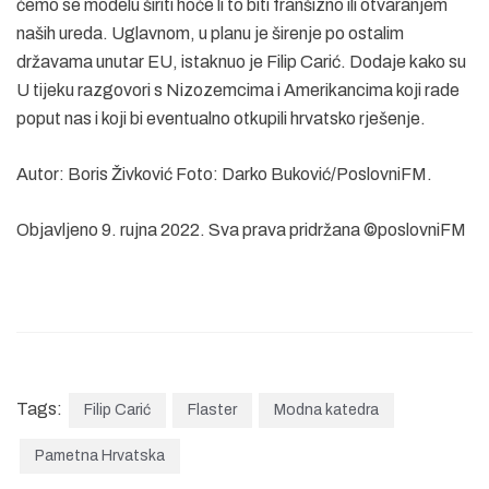
ćemo se modelu širiti hoće li to biti franšizno ili otvaranjem
naših ureda. Uglavnom, u planu je širenje po ostalim
državama unutar EU, istaknuo je Filip Carić. Dodaje kako su
U tijeku razgovori s Nizozemcima i Amerikancima koji rade
poput nas i koji bi eventualno otkupili hrvatsko rješenje.
Autor: Boris Živković Foto: Darko Buković/PoslovniFM.
Objavljeno 9. rujna 2022. Sva prava pridržana ©poslovniFM
Tags:
Filip Carić
Flaster
Modna katedra
Pametna Hrvatska