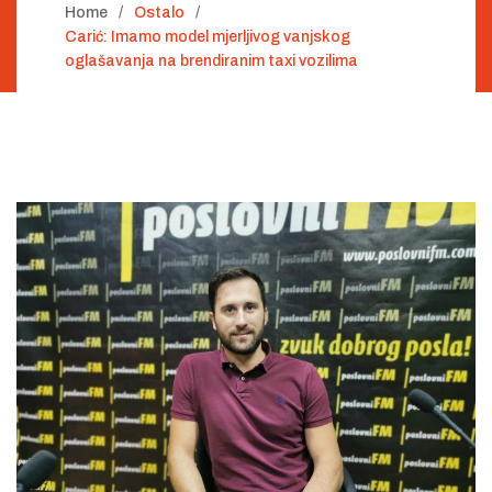
Home
Ostalo
Carić: Imamo model mjerljivog vanjskog
oglašavanja na brendiranim taxi vozilima