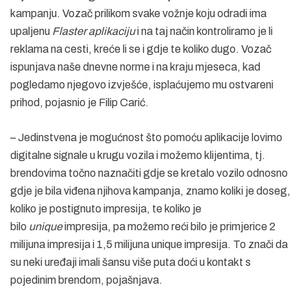
kampanju. Vozač prilikom svake vožnje koju odradi ima
upaljenu
Flaster aplikaciju
i na taj način kontroliramo je li
reklama na cesti, kreće li se i gdje te koliko dugo. Vozač
ispunjava naše dnevne norme i na kraju mjeseca, kad
pogledamo njegovo izvješće, isplaćujemo mu ostvareni
prihod, pojasnio je Filip Carić.
– Jedinstvena je mogućnost što pomoću aplikacije lovimo
digitalne signale u krugu vozila i možemo klijentima, tj.
brendovima točno naznačiti gdje se kretalo vozilo odnosno
gdje je bila viđena njihova kampanja, znamo koliki je doseg,
koliko je postignuto impresija, te koliko je
bilo
unique
impresija, pa možemo reći bilo je primjerice 2
milijuna impresija i 1,5 milijuna unique impresija. To znači da
su neki uređaji imali šansu više puta doći u kontakt s
pojedinim brendom, pojašnjava.