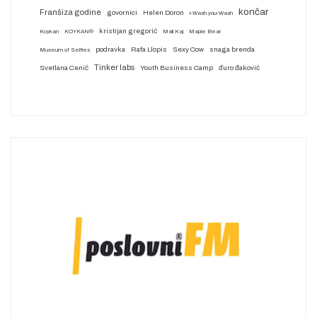
končar
Franšiza godine
govornici
Helen Doron
i-Wash you-Wash
kristijan gregorić
Koykan
KOYKAN®
Mali Kaj
Maple Bear
podravka
Rafa Llopis
Sexy Cow
snaga brenda
Museum of Selfies
Tinker labs
Svetlana Cenić
Youth Business Camp
đuro đaković