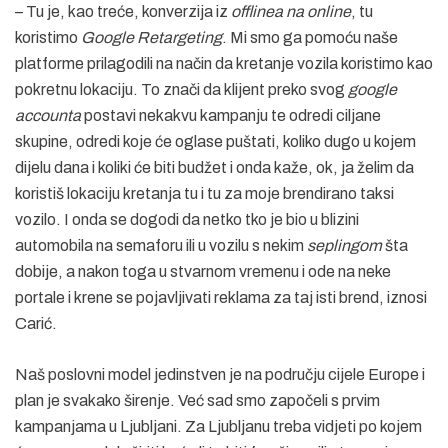
– Tu je, kao treće, konverzija iz
offlinea na online
, tu
koristimo
Google Retargeting
. Mi smo ga pomoću naše
platforme prilagodili na način da kretanje vozila koristimo kao
pokretnu lokaciju. To znači da klijent preko svog
google
accounta
postavi nekakvu kampanju te odredi ciljane
skupine, odredi koje će oglase puštati, koliko dugo u kojem
dijelu dana i koliki će biti budžet i onda kaže, ok, ja želim da
koristiš lokaciju kretanja tu i tu za moje brendirano taksi
vozilo. I onda se dogodi da netko tko je bio u blizini
automobila na semaforu ili u vozilu s nekim
seplingom
šta
dobije, a nakon toga u stvarnom vremenu i ode na neke
portale i krene se pojavljivati reklama za taj isti brend, iznosi
Carić.
Naš poslovni model jedinstven je na području cijele Europe i
plan je svakako širenje. Već sad smo započeli s prvim
kampanjama u Ljubljani. Za Ljubljanu treba vidjeti po kojem