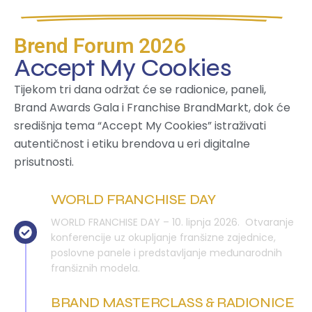
Program i prezentacija konferencije
Brend Forum 2026
Accept My Cookies
Tijekom tri dana održat će se radionice, paneli,
Brand Awards Gala i Franchise BrandMarkt, dok će
središnja tema “Accept My Cookies” istraživati
autentičnost i etiku brendova u eri digitalne
prisutnosti.
WORLD FRANCHISE DAY
WORLD FRANCHISE DAY – 10. lipnja 2026. Otvaranje
konferencije uz okupljanje franšizne zajednice,
poslovne panele i predstavljanje međunarodnih
franšiznih modela.
BRAND MASTERCLASS & RADIONICE