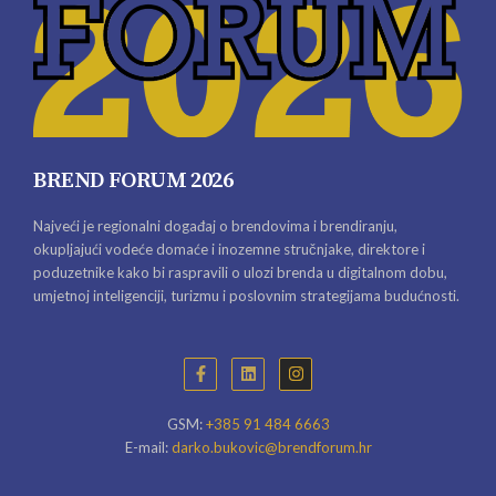
BREND FORUM 2026
Najveći je regionalni događaj o brendovima i brendiranju,
okupljajući vodeće domaće i inozemne stručnjake, direktore i
poduzetnike kako bi raspravili o ulozi brenda u digitalnom dobu,
umjetnoj inteligenciji, turizmu i poslovnim strategijama budućnosti.
GSM:
+385 91 484 6663
E-mail:
darko.bukovic@brendforum.hr