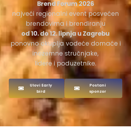
Brend Forum 2026
najveći regionalni event posvećen
brendovima i brendiranju
od 10. do 12. lipnja u Zagrebu
ponovno okuplja vodeće domaće i
inozemne stručnjake,
lidere i poduzetnike.
Ulovi Early
Postani
bird
sponzor